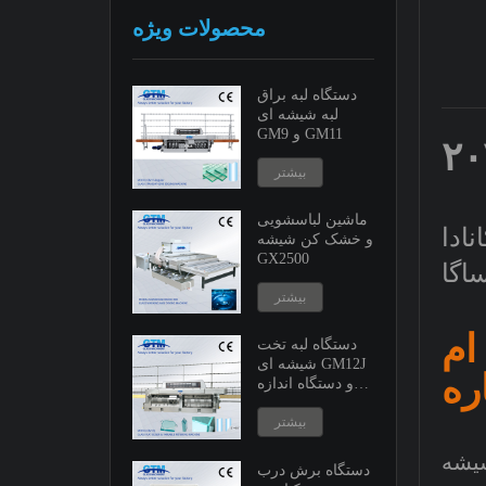
محصولات ویژه
دستگاه لبه براق
لبه شیشه ای
GM9 و GM11
بیشتر
ماشین لباسشویی
و خشک کن شیشه
GX2500
بیشتر
ام
دستگاه لبه تخت
شیشه ای GM12J
و دستگاه اندازه
گیری متغیر
بیشتر
شیشه
دستگاه برش درب