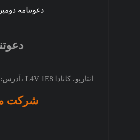
دعوتنامه دومین ن
دعوتنا
آدرس: مرکز بین‌المللی --- جاده فرودگاه ۶۹۰۰، میسیساگا، L4V 1E8 انتاریو، کانادا
شرکت ما