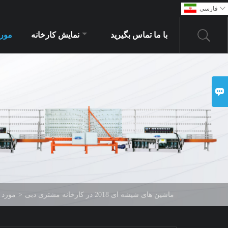

فارسی
با ما تماس بگیرید
نمایش کارخانه
مور

ماشین های شیشه ای 2018 در کارخانه مشتری دبی
>
مورد