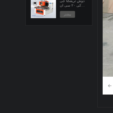
دوش تریفکتا جی
کی ۲۰ سی ان
سی
بیشتر
