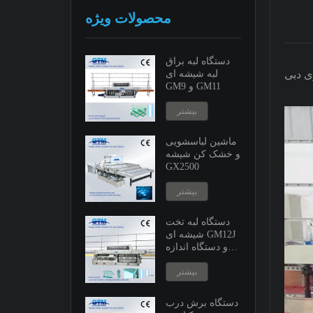
محصولات ویژه
دستگاه لبه براق
 دبی.
لبه شیشه ای
GM9 و GM11
بیشتر
ماشین لباسشویی
و خشک کن شیشه
GX2500
بیشتر
دستگاه لبه تخت
شیشه ای GM12J
و دستگاه اندازه
گیری متغیر
بیشتر
دستگاه برش درب